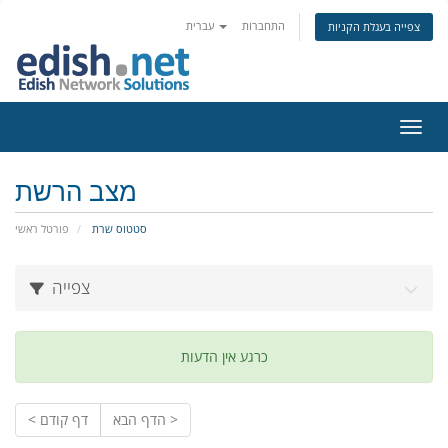
התחברות
עברית
צפייה בעגלת הקניות
ניווט
מצב הרשת
סטטוס שרת
פורטל ראשי
צפייה
כרגע אין הדעות
הדף הבא >
< דף קודם