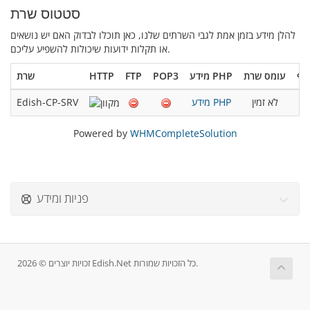
סטטוס שרת
להלן מידע בזמן אמת לגבי השרתים שלנו, כאן תוכלו לבדוק האם יש נושאים
או תקלות ידועות שיכולות להשפיע עליכם.
וף
עומס שרת
מידע PHP
POP3
FTP
HTTP
שרת
לא זמין
מידע PHP
Edish-CP-SRV
Powered by
WHMCompleteSolution
פניות ומידע
זכויות יוצרים © 2026 Edish.Net כל הזכויות שמורות.