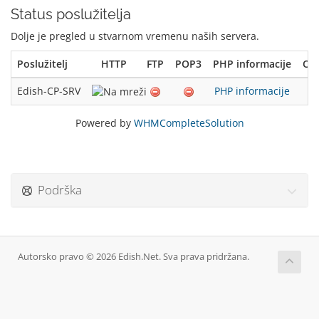
Status poslužitelja
Dolje je pregled u stvarnom vremenu naših servera.
Poslužitelj
HTTP
FTP
POP3
PHP informacije
Opt
Edish-CP-SRV
PHP informacije
Powered by
WHMCompleteSolution
Podrška
Autorsko pravo © 2026 Edish.Net. Sva prava pridržana.